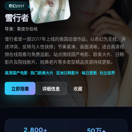
6.0
54分钟/集
奇幻
2017
评分
雪行者
导演：
斯皮尔伯格
雪行者是一部2017年上线的美国动漫作品，以奇幻为主线，讲
述冲突、反转与人性抉择；节奏紧凑、画面清晰，适合高清视
频在线观看与免费追剧，站点围绕国产电影、欧美大片、日韩
影片及院线新片、经典老片等多类型精品资源持续更新。
高清国产电影 · 热门欧美大片 · 亚洲日韩影片 · 每日更新 ·
杜比视界
立即观看
详细信息
收藏
2,800+
50万+